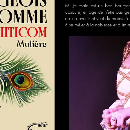
M. Jourdain est un bon bourgeoi
obscure, enrage de n’être pas ge
de le devenir et veut du moins s’en
à se mêler à la noblesse et à imit