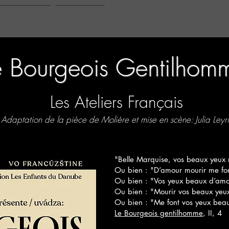
 - Workshops
Testimonials
e Bourgeois Gentilhom
Les Ateliers Français
Adaptation de la pièce de Molière et mise en scène: Julia Leyri
"Belle Marquise, vos beaux yeux 
Ou bien : "D’amour mourir me fon
Ou bien : "Vos yeux beaux d’amou
Ou bien : "Mourir vos beaux yeux
Ou bien : "Me font vos yeux beau
Le Bourgeois gentilhomme
, II, 4